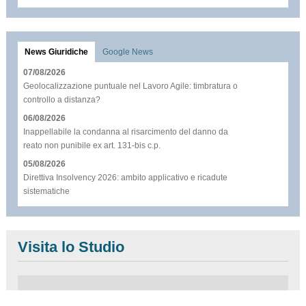
News Giuridiche
Google News
07/08/2026
Geolocalizzazione puntuale nel Lavoro Agile: timbratura o
controllo a distanza?
06/08/2026
Inappellabile la condanna al risarcimento del danno da
reato non punibile ex art. 131-bis c.p.
05/08/2026
Direttiva Insolvency 2026: ambito applicativo e ricadute
sistematiche
Visita lo Studio
Questo plugin utilizza cookie per raccogliere dati e cookie di terze