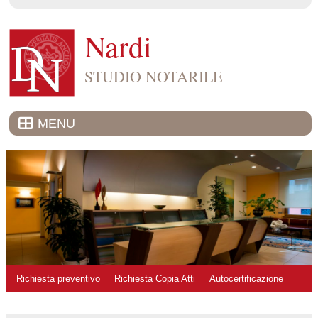
Nardi
STUDIO NOTARILE
MENU
Richiesta preventivo
Richiesta Copia Atti
Autocertificazione